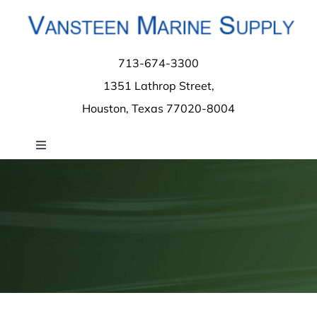
Skip
to
content
713-674-3300
1351 Lathrop Street,
Houston, Texas 77020-8004
Toggle
Navigation
Home
About
Contact